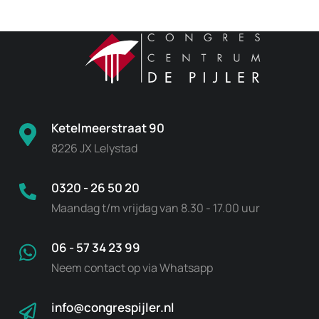
Ketelmeerstraat 90
8226 JX Lelystad
0320 - 26 50 20
Maandag t/m vrijdag van 8.30 - 17.00 uur
06 - 57 34 23 99
Neem contact op via Whatsapp
info@congrespijler.nl