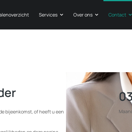
alenoverzicht
Services
Over ons
Contact
der
03
Maanda
de bijeenkomst, of heeft u een