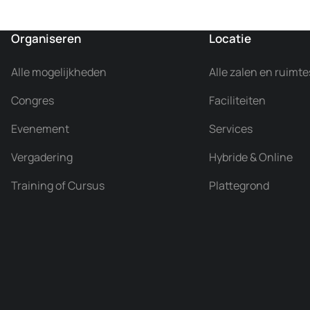
Organiseren
Locatie
Alle mogelijkheden
Alle zalen en ruimte
Congres
Faciliteiten
Evenement
Services
Vergadering
Hybride & Online
Training of Cursus
Plattegrond