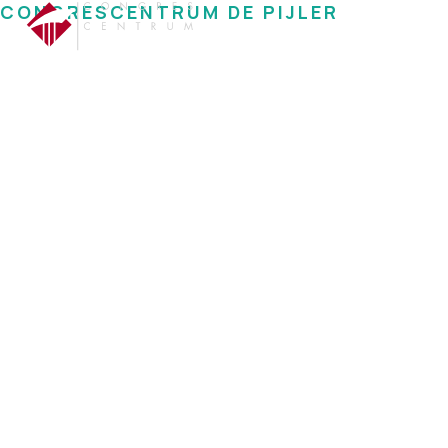
CONGRESCENTRUM DE PIJLER
De basi
Home
Organiseren
Z
Alles voor een succesvolle zakeli