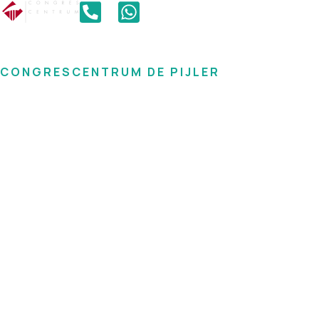
CONGRESCENTRUM DE PIJLER
De basis voor elk
evenement
Alles voor een succesvolle zakelijke
bijeenkomst