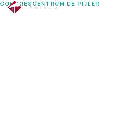
CONGRESCENTRUM DE PIJLER
De basi
Home
Organiseren
Z
Alles voor een succesvolle zakeli