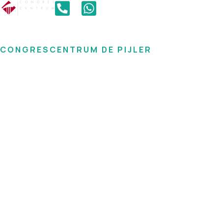
CONGRESCENTRUM DE PIJLER
De basis voor elk
evenement
Alles voor een succesvolle zakelijke
bijeenkomst